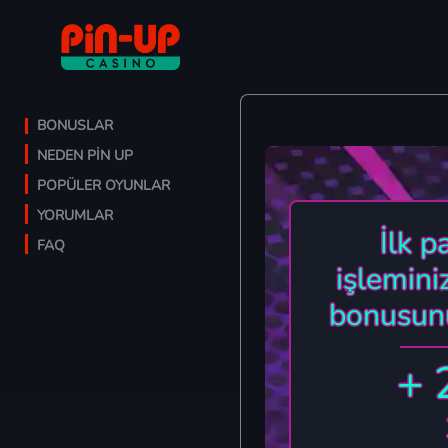
BONUSLAR
NEDEN PIN UP
POPÜLER OYUNLAR
YORUMLAR
İlk p
FAQ
işlemini
bonusunu
Kayıt
+ 
Giriş