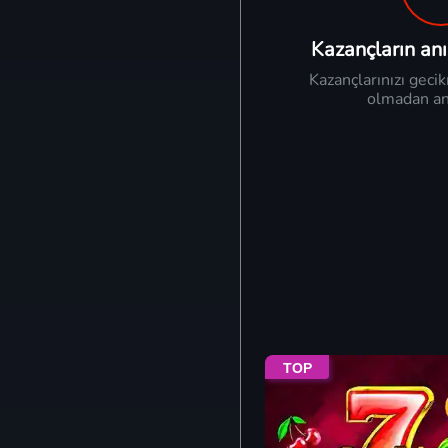
Kazançların an
Kazançlarınızı gec
olmadan an
TOP