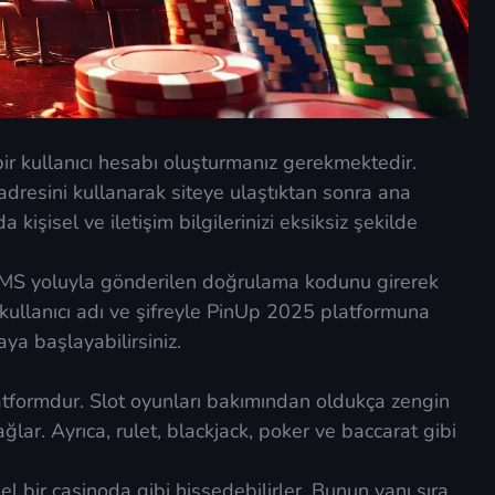
bir kullanıcı hesabı oluşturmanız gerekmektedir.
adresini kullanarak siteye ulaştıktan sonra ana
kişisel ve iletişim bilgilerinizi eksiksiz şekilde
 SMS yoluyla gönderilen doğrulama kodunu girerek
kullanıcı adı ve şifreyle PinUp 2025 platformuna
ya başlayabilirsiniz.
atformdur. Slot oyunları bakımından oldukça zengin
lar. Ayrıca, rulet, blackjack, poker ve baccarat gibi
l bir casinoda gibi hissedebilirler. Bunun yanı sıra,