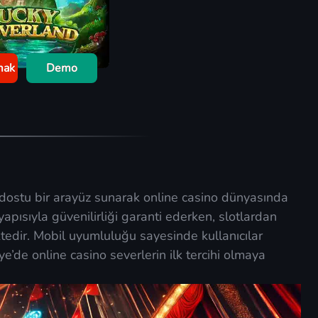
mak
Demo
cı dostu bir arayüz sunarak online casino dünyasında
apısıyla güvenilirliği garanti ederken, slotlardan
tedir. Mobil uyumluluğu sayesinde kullanıcılar
ye’de online casino severlerin ilk tercihi olmaya