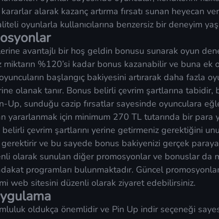
 kararlar alarak kazanç artırma fırsatı sunan heyecan ve
iteli oyunlarla kullanıcılarına benzersiz bir deneyim ya
osyonlar
erine avantajlı bir hoş geldin bonusu sunarak oyun deney
nız miktarın %120’si kadar bonus kazanabilir ve buna ek 
if, oyuncuların başlangıç bakiyesini artırarak daha fazl
ine olanak tanır. Bonus belirli çevrim şartlarına tabidir
Pin-Up, sunduğu cazip fırsatlar sayesinde oyunculara eğl
 yararlanmak için minimum 270 TL tutarında bir para 
 belirli çevrim şartlarını yerine getirmeniz gerektiğini unu
gerektirir ve bu sayede bonus bakiyenizi gerçek paraya 
nli olarak sunulan diğer promosyonlar ve bonuslar da mev
adakat programları bulunmaktadır. Güncel promosyonları
 web sitesini düzenli olarak ziyaret edebilirsiniz.
Uygulama
luk oldukça önemlidir ve Pin Up indir seçeneği sayesi