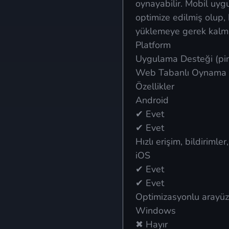
oynayabilir. Mobil uygu
optimize edilmiş olup,
yüklemeye gerek kalma
Platform
Uygulama Desteği (pi
Web Tabanlı Oynama
Özellikler
Android
✔ Evet
✔ Evet
Hızlı erişim, bildiriml
iOS
✔ Evet
✔ Evet
Optimizasyonlu arayüz
Windows
✖ Hayır