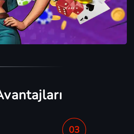
vantajları
03