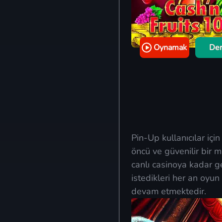
Oynamak
De
Pin-Up kullanıcılar içi
öncü ve güvenilir bir m
canlı casinoya kadar g
istedikleri her an oyun
devam etmektedir.